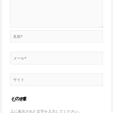
名
前
*
メ
ー
ル
*
サ
イ
ト
上に表示された文字を入力してください。