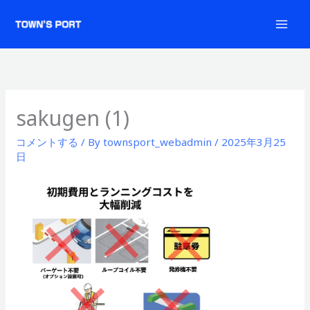
内
容
を
ス
キ
ッ
sakugen (1)
プ
コメントする
/ By
townsport_webadmin
/
2025年3月25
日