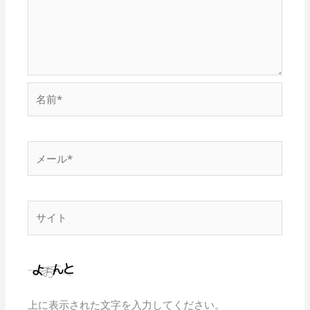
名
前
*
メ
ー
ル
*
サ
イ
ト
上に表示された文字を入力してください。